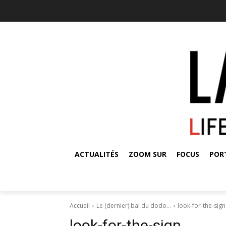
ACTUALITÉS
ZOOM SUR
FOCUS
POR
Accueil
Le (dernier) bal du dodo…
look-for-the-sign
look-for-the-sign