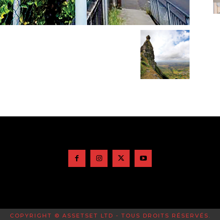
COPYRIGHT © ASSETSET LTD - TOUS DROITS RÉSERVÉS.