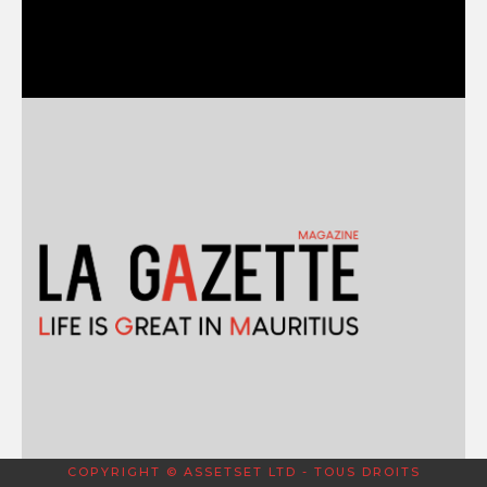
COPYRIGHT © ASSETSET LTD - TOUS DROITS