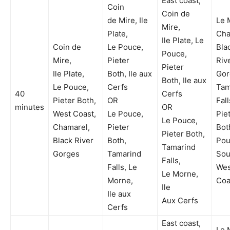
East coast,
Coin
Coin de
de Mire, Ile
Le 
Mire,
Plate,
Cha
Ile Plate, Le
Coin de
Le Pouce,
Bla
Pouce,
Mire,
Pieter
Riv
Pieter
Ile Plate,
Both, Ile aux
Gor
Both, Ile aux
Le Pouce,
Cerfs
Tam
40
Cerfs
Pieter Both,
OR
Fall
minutes
OR
West Coast,
Le Pouce,
Pie
Le Pouce,
Chamarel,
Pieter
Bot
Pieter Both,
Black River
Both,
Pou
Tamarind
Gorges
Tamarind
Sou
Falls,
Falls, Le
Wes
Le Morne,
Morne,
Coa
Ile
Ile aux
Aux Cerfs
Cerfs
East coast,
Le 