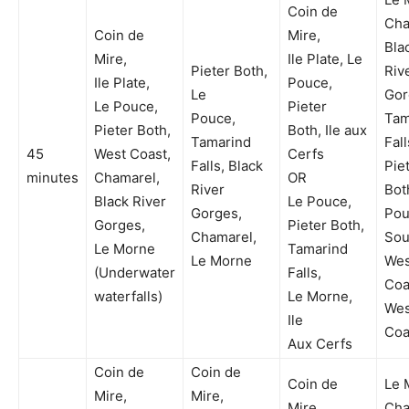
Coin de
Cha
Coin de
Mire,
Bla
Mire,
Ile Plate, Le
Pieter Both,
Riv
Ile Plate,
Pouce,
Le
Gor
Le Pouce,
Pieter
Pouce,
Tam
Pieter Both,
Both, Ile aux
Tamarind
Fall
45
West Coast,
Cerfs
Falls, Black
Pie
minutes
Chamarel,
OR
River
Bot
Black River
Le Pouce,
Gorges,
Pou
Gorges,
Pieter Both,
Chamarel,
Sou
Le Morne
Tamarind
Le Morne
Wes
(Underwater
Falls,
Coa
waterfalls)
Le Morne,
Wes
Ile
Coa
Aux Cerfs
Coin de
Coin de
Coin de
Le 
Mire,
Mire,
Mire,
Cha