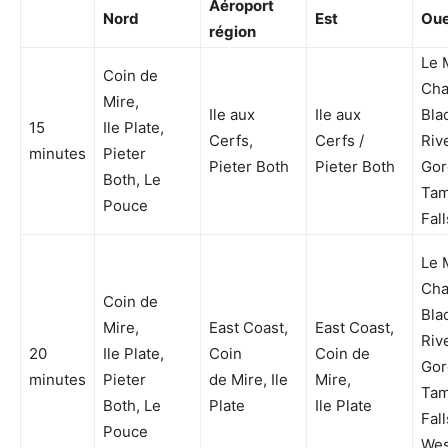
Aéroport
Nord
Est
Oue
région
Le 
Coin de
Cha
Mire,
Ile aux
Ile aux
Bla
15
Ile Plate,
Cerfs,
Cerfs /
Riv
minutes
Pieter
Pieter Both
Pieter Both
Gor
Both, Le
Tam
Pouce
Fall
Le 
Cha
Coin de
Bla
Mire,
East Coast,
East Coast,
Riv
20
Ile Plate,
Coin
Coin de
Gor
minutes
Pieter
de Mire, Ile
Mire,
Tam
Both, Le
Plate
Ile Plate
Fall
Pouce
Wes