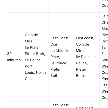
Coa
Le 
Cha
Bla
Coin de
Riv
East Coast,
East coast,
Mire,
Gor
Coin
Coin de
Ile Plate,
Tam
de Mire, Ile
Mire,
30
Pieter Both,
Fall
Plate,
Ile Plate, Le
minutes
Le Pouce,
Sou
Le Pouce,
Pouce,
Port
Wes
Pieter
Pieter
Louis, North
Coa
Both,
Both,
Coast
Kan
Cra
Wes
Coa
East Coast,