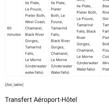
Ile Plate,
Ile Plate,
Ile Plate,
Bla
Le Pouce,
Pieter
Pieter Both,
Riv
Pieter Both,
Both, Le
Le Pouce,
Gor
West Coast,
Pouce,
Tamarind
Tam
60
Chamarel,
Tamarind
Falls, Black
Fall
minutes
Black River
Falls,
River
Pie
Gorges,
Black River
Gorges,
Bot
Tamarind
Gorges,
Chamarel,
Pou
Falls,
Chamarel,
Le Morne
Coi
Le Morne
Le Morne
(Underwater
Mire
(Underwater
(Underwater
Waterfalls)
Pla
waterfalls)
Waterfalls)
[/bd_table]
Transfert Aéroport-Hôtel