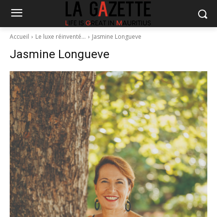
Accueil
Le luxe réinventé…
Jasmine Longueve
Jasmine Longueve