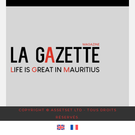
COPYRIGHT © ASSETSET LTD - TOUS DROITS
RÉSERVÉS.