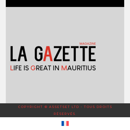
COPYRIGHT © ASSETSET LTD - TOUS DROITS
RÉSERVÉS.