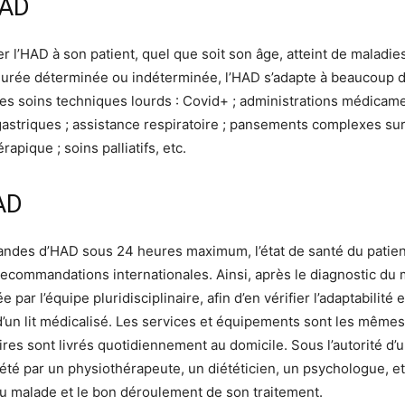
HAD
r l’HAD à son patient, quel que soit son âge, atteint de maladi
durée déterminée ou indéterminée, l’HAD s’adapte à beaucoup de c
des soins techniques lourds : Covid+ ; administrations médicame
astriques ; assistance respiratoire ; pansements complexes sur 
apique ; soins palliatifs, etc.
AD
des d’HAD sous 24 heures maximum, l’état de santé du patient 
ecommandations internationales. Ainsi, après le diagnostic du ma
 par l’équipe pluridisciplinaire, afin d’en vérifier l’adaptabilit
n d’un lit médicalisé. Les services et équipements sont les même
res sont livrés quotidiennement au domicile. Sous l’autorité d
été par un physiothérapeute, un diététicien, un psychologue, et
 du malade et le bon déroulement de son traitement.