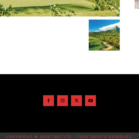
COPYRIGHT © ASSETSET LTD - TOUS DROITS RÉSERVÉS.