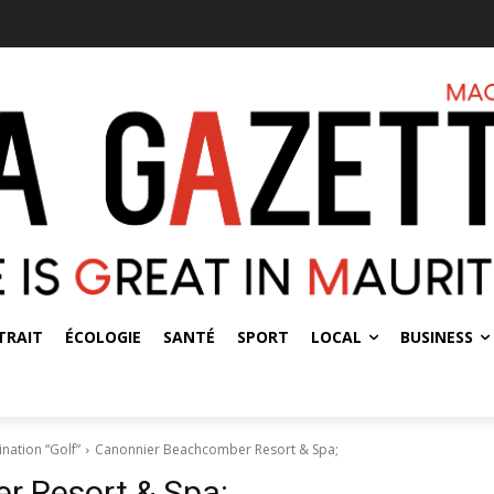
TRAIT
ÉCOLOGIE
SANTÉ
SPORT
LOCAL
BUSINESS
ination “Golf”
Canonnier Beachcomber Resort & Spa;
 Resort & Spa;