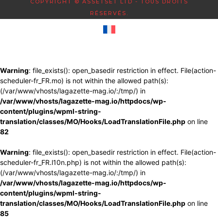
COPYRIGHT © ASSETSET LTD - TOUS DROITS
RÉSERVÉS.
Warning
: file_exists(): open_basedir restriction in effect. File(action-
scheduler-fr_FR.mo) is not within the allowed path(s):
(/var/www/vhosts/lagazette-mag.io/:/tmp/) in
/var/www/vhosts/lagazette-mag.io/httpdocs/wp-
content/plugins/wpml-string-
translation/classes/MO/Hooks/LoadTranslationFile.php
on line
82
Warning
: file_exists(): open_basedir restriction in effect. File(action-
scheduler-fr_FR.l10n.php) is not within the allowed path(s):
(/var/www/vhosts/lagazette-mag.io/:/tmp/) in
/var/www/vhosts/lagazette-mag.io/httpdocs/wp-
content/plugins/wpml-string-
translation/classes/MO/Hooks/LoadTranslationFile.php
on line
85