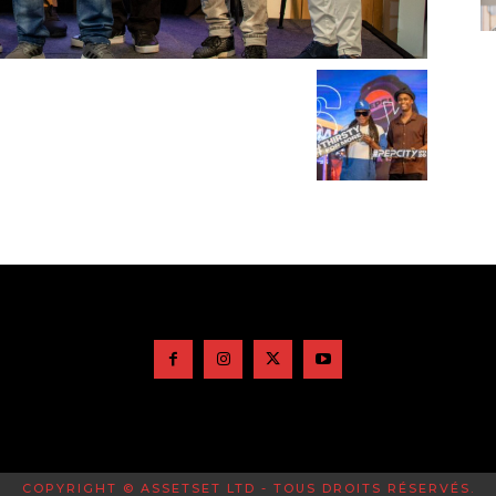
COPYRIGHT © ASSETSET LTD - TOUS DROITS RÉSERVÉS.