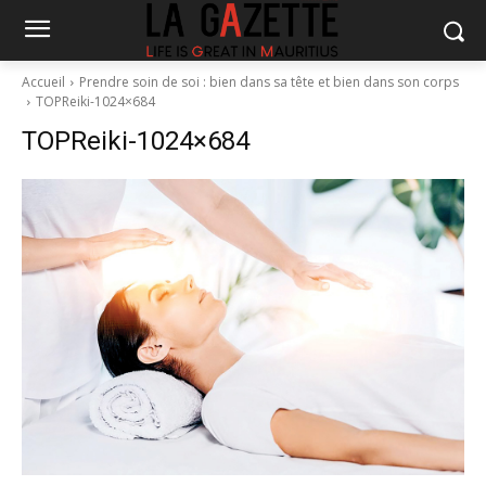
Accueil
Prendre soin de soi : bien dans sa tête et bien dans son corps
TOPReiki-1024×684
TOPReiki-1024×684