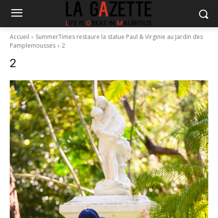
Accueil
SummerTimes restaure la statue Paul & Virginie au Jardin des
Pamplemousses
2
2