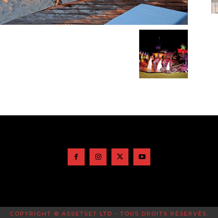
COPYRIGHT © ASSETSET LTD - TOUS DROITS RÉSERVÉS.