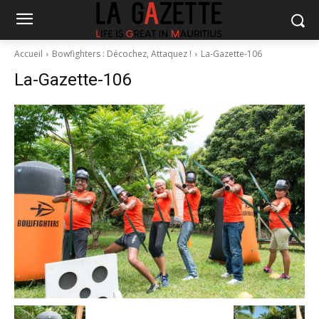
Accueil
Bowfighters : Décochez, Attaquez !
La-Gazette-106
La-Gazette-106