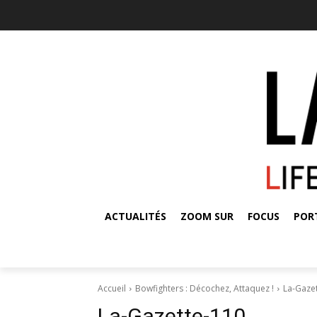
ACTUALITÉS
ZOOM SUR
FOCUS
POR
Accueil
Bowfighters : Décochez, Attaquez !
La-Gaze
La-Gazette-110