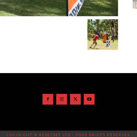
COPYRIGHT © ASSETSET LTD - TOUS DROITS RÉSERVÉS.