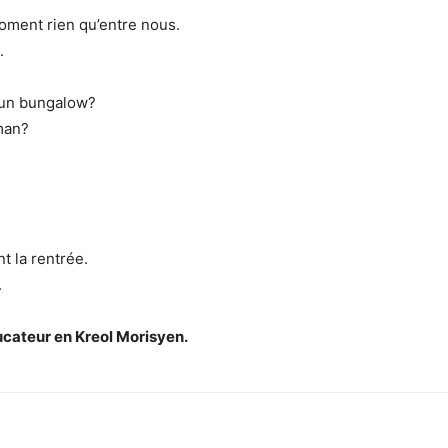
moment rien qu’entre nous.
.
 un bungalow?
man?
t la rentrée.
.
cateur en Kreol Morisyen.