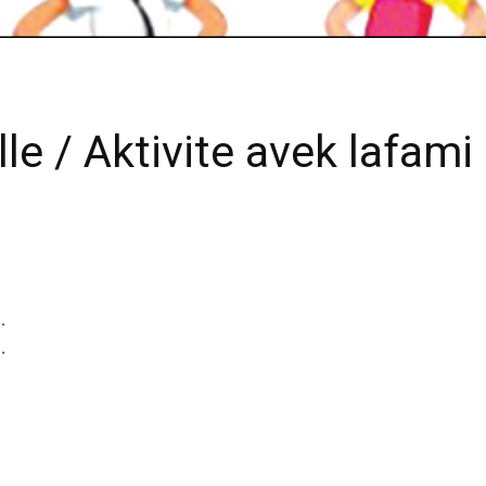
lle / Aktivite avek lafami
.
.