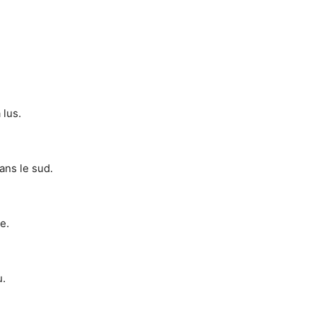
 lus.
dans le sud.
e.
u.